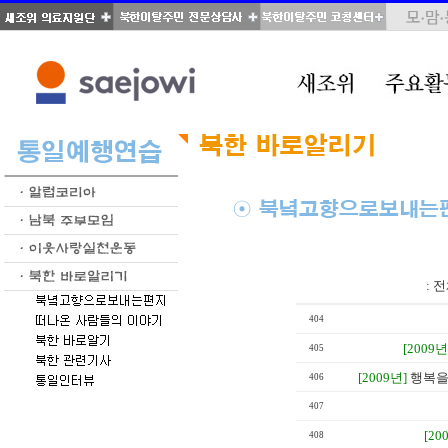
total : 38, page : 2 / 2, connect : 0
:
전
404
[2009년
405
[2009년]
행복을
406
407
[20
408