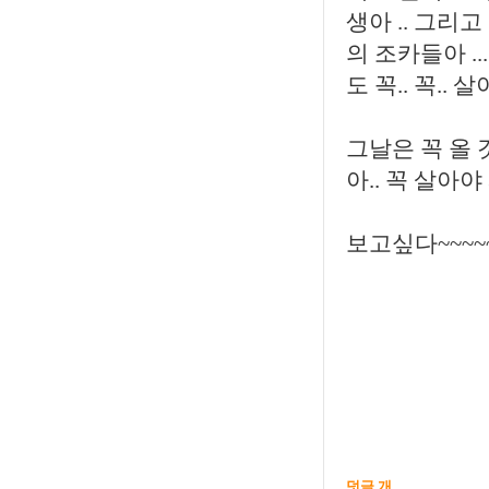
생아 .. 그리
의 조카들아 .
도 꼭.. 꼭..
그날은 꼭 올
아.. 꼭 살아야 
보고싶다~~~~~
덧글 개