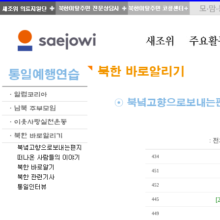
total : 39, page : 2 / 2, connect : 0
:
전
434
451
452
[
445
449