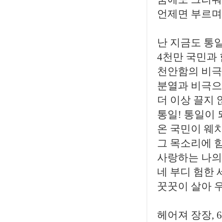
언제면 부르며
난 지금도 통
4천만 국민과 
천안함의 비극
분열과 비극으
더 이상 끌지
통일! 통일이 되
온 국민이 웨
그 목소리에 
사랑하는 나의
네 부디 험한
꿋꿋이 살아 
헤어져 장장,