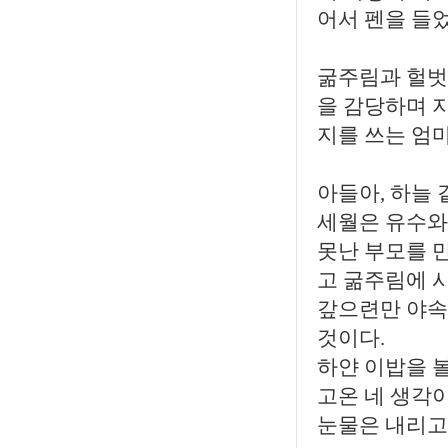
어서 펜을 들었
굶주림과 헐벗
을 감당하며 지
지를 쓰는 엄마
아들아, 하늘 
세월은 유수와
못난 부모를 
고 굶주림에 시
갚으련만 야속
것이다.
하얀 이밥을 볼
고온 네 생각이
눈물은 내리고