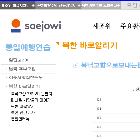
total : 39, page : 2 / 2, connect : 0
:
전
426
431
452
438
434