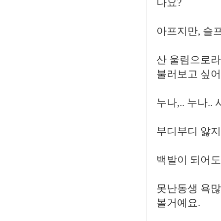
나요?
아프지만, 슬프
산 울림으로라
불러보고 싶어요
누나,.. 누나..
부디부디 앓지 
백발이 되어도
못난동생 욕많
볼거예요.