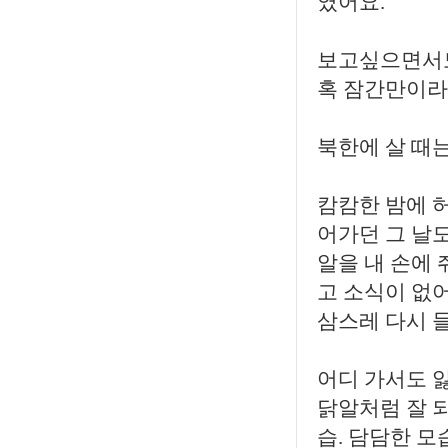
였어요.
보고싶으면서도
혹 잠간만이라
북한에 살 때는
캄캄한 밤에 
어가던 그 날도
알을 내 손에
고 소식이 없어
삼스레 다시 
어디 가서도 
닭알처럼 잘 
습. 담담한 모