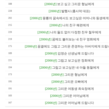
[2006년]
보고 싶고 그리운 형님에게
188
[2006년]
발행사 (홍사덕 대표)
228
[2006년]
몽룡의 꿈속에서도 보고싶은 어머니와 동생에게
202
[2006년]
나의 친구 혜련에게
215
[2006년]
나의 둘도 없이 다정한 친우 철우에게
220
[2006년]
꿈에도 불러보는 내 친구 영희에게
219
[2006년]
꿈결에도 그립고 그리운 존경하는 아버지에게 드립
175
[2006년]
김영순 선생님께 드립니다
189
[2006년]
그립고 보고싶은 정희에게
221
[2006년]
그립고 보고싶은 내 아들 동철에게
194
[2006년]
그리운 형님에게
173
[2006년]
그리운 오빠에게
195
[2006년]
그리운 여동생 최숙정에게
191
[2006년]
그리운 어머님에게
183
[2006년]
그리운 어머님께 드립니다
167