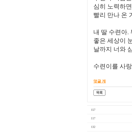
심히 노력하면
빨리 만나 온
내 딸 수련아.
좋은 세상이 
날까지 너와 심
수련이를 사
덧글 개
157
117
132