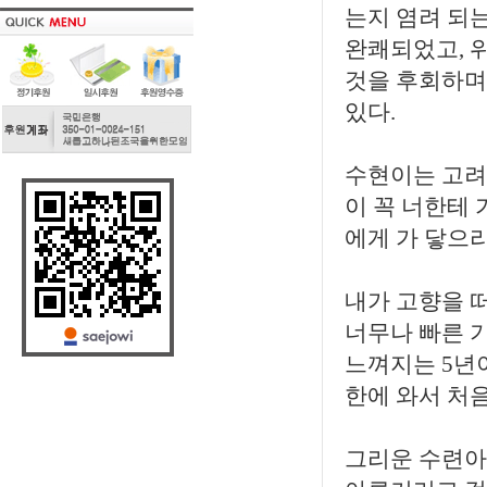
는지 염려 되
완쾌되었고, 
것을 후회하며
있다.
수현이는 고려
이 꼭 너한테 
에게 가 닿으
내가 고향을 
너무나 빠른 
느껴지는 5년이
한에 와서 처
그리운 수련아