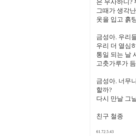
은 무사하니?
그때가 생각난
옷을 입고 흙
금성아. 우리
우리 더 열심히
통일 되는 날
고춧가루가 듬
금성아. 너무나
할까?
다시 만날 그
친구 철종
61.72.5.43