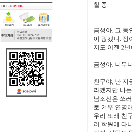
철 종
금성아, 그 동
이 많겠니. 정
지도 이젠 2년
금성아. 너무
친구야, 난 지
라겠지만 나는
남조선은 쓰러
로 겨우 연명
우리 또래 친
러 학원에 다