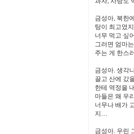
과자, 사탕도
금성아, 북한에
탕이 최고였지
너무 먹고 싶
그러면 엄마는 
주는 게 한스
금성아. 생각
끌고 산에 갔
한테 역정을 내
마들은 왜 우
너무나 배가 고
지…
금성아. 우린 