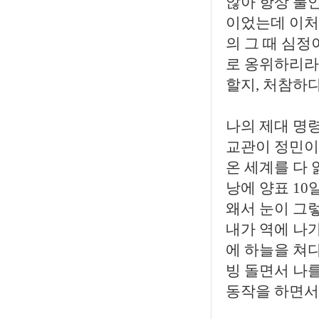
않아 항상 불
이었는데 이처
의 그 때 심정
로 옹위하리라
할지, 처참하
나의 제대 명
교관이 정민이
온 세계를 다 
낭에 양표 1
왜서 눈이 그
내가 역에 나
에 하늘을 쳐다
빙 돌면서 나
동작을 하면서