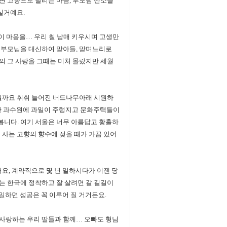
면 고향으로 달리는 마음, 부모님 산소를
실거예요.
 이 마음을… 우리 칠 남매 키우시며 고생만
 부모님을 대신하여 맏아들, 맏며느리로
의 그 사랑을 그때는 미처 몰랐지만 세월
제일까요 휘휘 늘어진 버드나무아래 시원하
 계단 과수원에 과일이 주렁지고 문화주택들이
니다. 여기 서울은 너무 아름답고 황홀하
 사는 고향의 향수에 젖을 때가 가끔 있어
요, 계약직으로 몇 년 일하시다가 이젠 당
는 한국에 정착하고 잘 살려면 갈 길길이
 일하면 성공은 꼭 이루어 질 거거든요.
. 사랑하는 우리 딸들과 함께… 오빠도 형님