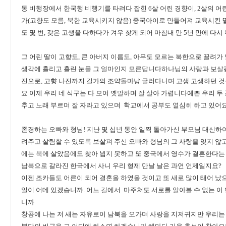
동 비행장에서 한국행 비행기를 타려다 잡힌 6살 어린 경향이, 2살의 어
가(고향도 모름, 북한 교육시키지 않음) 중국아이로 만들어져 교육시킨 
도 몇 번, 갖은 고생을 다하다가 겨우 찾게 되어 마침내 만 5년 만에 다
그 어린 딸이 고향도, 큰 아버지 이름도, 아무도 모르는 북한으로 끌려가
생각에 흘리고 흘린 눈물 그 얼마인지 모른답니다하나님의 사랑과 보살
진으로, 고향 나진까지 길가의 조약돌마냥 굴러다니며 고생 고생하던 것
요 이제 우리 네 식구는 다 모여 옛말하며 잘 살아 가렵니다예쁜 우리 
추고 노래 부르며 잘 자라고 있으며 학교에서 공부도 열심히 하고 있어
존경하는 오빠와 형님! 지난 몇 십년 동안 일찍 돌아가신 부모님 대신하
려주고 살림할 수 있도록 보살펴 주신 오빠와 형님의 그 사랑을 잊지 않
에는 북에 살았음에도 찾아 뵙지 못하고 또 중국에서 영수가 결혼한다는 
남북으로 갈라진 한국에서 사니 우리 형제 만날 날은 과연 언제일지요?
이젠 조카들도 어른이 되어 결혼을 하였을 것이고 또 새로 많이 태어 났
일이 어데 있겠습니까. 어느 길에서 마주쳐도 서로를 알아볼 수 없는 이
니까
창공에 나는 저 새는 자유로이 남북을 오가며 사랑을 지저귀지만 우리는 서