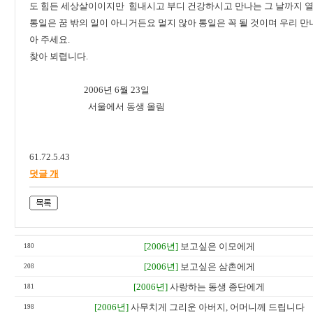
도 힘든 세상살이이지만 힘내시고 부디 건강하시고 만나는 그 날까지 
통일은 꿈 밖의 일이 아니거든요 멀지 않아 통일은 꼭 될 것이며 우리 만
아 주세요.
찾아 뵈렵니다.
2006년 6월 23일
서울에서 동생 올림
61.72.5.43
덧글 개
[2006년]
보고싶은 이모에게
180
[2006년]
보고싶은 삼촌에게
208
[2006년]
사랑하는 동생 종단에게
181
[2006년]
사무치게 그리운 아버지, 어머니께 드립니다
198