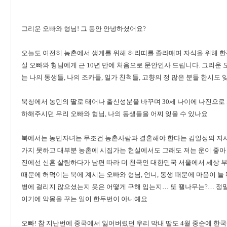
그리운 오빠와 형님! 그 동안 안녕하셨어요?
오늘도 여전히 농촌에서 생계를 위해 허리띠를 졸라매며 자식을 위해 한
실 오빠와 형님에게 근 10년 만에 처음으로 문안인사 드립니다. 그리운 
는 나의 동생들, 나의 조카들, 일가 친척들, 고향의 정 많은 분들 한시도 
북청에서 농민의 딸로 태어나 출신성분을 바꾸며 30세 나이에 나진으로 
하해주시던 우리 오빠와 형님, 나의 동생들을 어찌 잊을 수 있나요
북에서는 농민자녀는 무조건 농촌사람과 결혼해야 한다는 김일성의 지시
가지 못하고 대부분 농촌에 시집가는 현실에서도 그래도 저는 운이 좋아
진에선 신혼 살림하다가 남편 따라 더 천국인 대한민국 서울에서 세상 
때문에 허덕이는 북에 계시는 오빠와 형님, 언니, 동생 때문에 마음이 늘
병에 걸리지 않으셨는지 옷은 어떻게 구해 입는지… 또 땔나무는?… 정말
이기에 악몽을 꾸는 일이 한두번이 아니예요
오빠! 참 지난번에 중국에서 잃어버렸던 우리 막내 딸도 4월 중순에 한