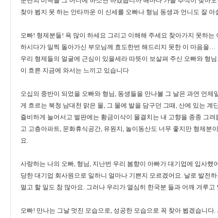
분단의 비극을 그 어디에 하소연 하겠습니까 해마다 가을 추석이 찾아오
찾아 뵙지 못 하는 안타까운 이 신세를 오빠나 형님 동생과 언니도 잘 아
오빠! 형제분들! 욕 많이 하세요 그리고 이해해 주세요 찾아가지 못하는
하시다가 일찍 돌아가신 부모님께 효도한번 해드리지 못한 이 마음을…
우리 형제들의 얼굴에 근심이 있을세라 따뜻이 보살펴 주신 오빠와 형님
이 흐른 지금에 와서는 느끼고 있습니다
오십의 중반이 되었을 오빠와 형님, 동생들을 만나볼 그 날은 과연 언
게 흐르는 북청 남대천 맑은 물, 그 물에 발을 담구던 그때, 산에 있는
즐비하게 늘어서고 벌판에는 황금이삭이 물결치는 내 고향을 종종 그려봅
고 고층아파트, 문화휴식공간, 유원지, 놀이동산도 너무 좋지만 형제분이
요.
사랑하는 나의 오빠, 형님, 지난번 우리 봄향이 아빠가 대기업에 입사했어
당한 대기업 회사원으로 일하니 얼마나 기쁜지 모르겠어요. 날로 발전하
멀고 할 일도 참 많아요. 그러나 우리가 열심히 한국분 들과 어깨 겨루고
오빠! 만나는 그날 멋진 모습으로, 성공한 모습으로 꼭 찾아 뵙겠습니다