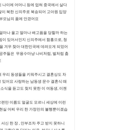
린 나이에 어머니 등에 업혀 중국에서 살다
딸이 북한 신의주로 북송되어 고아원 입양
시 부모님의 품에 안겼어요
 얼마나 울고 얼마나 배고픔을 당할까 하는
핌이 있어서인지 신의주에서 함흥으로, 청
을 겨우 찾아 대한민국에 데려오게 되었어
두 공주들은 무용수마냥 나비처럼, 벌처럼 춤
요
여 우리 동생들을 키워주시고 결혼상도 차
고 있어요 사랑하는 남동생 문수 결혼식 때
소식을 듣고도 찾지 못한 이 여동생, 이젠
으련만 이름도 얼굴도 모르니 세상에 이런
 현실 어찌 우리 한 가정만의 불행뿐이겠습
신 한 장 , 안부조차 주고 받지 못하니