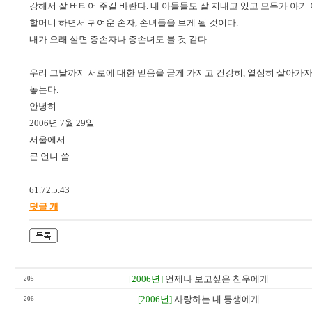
강해서 잘 버티어 주길 바란다. 내 아들들도 잘 지내고 있고 모두가 아기 
할머니 하면서 귀여운 손자, 손녀들을 보게 될 것이다.
내가 오래 살면 증손자나 증손녀도 볼 것 같다.
우리 그날까지 서로에 대한 믿음을 굳게 가지고 건강히, 열심히 살아가자
놓는다.
안녕히
2006년 7월 29일
서울에서
큰 언니 씀
61.72.5.43
덧글 개
[2006년]
언제나 보고싶은 친우에게
205
[2006년]
사랑하는 내 동생에게
206