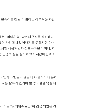
 연숙이를 만날 수 있다는 아무러한 확신
한테는 “엄마처럼” 맏언니구실을 잘하겠다고
병들어 자리에서 일어나지도 못하시던 아버
실성한 사람처럼 대성통곡하던 어머니, 지
혹한 운명의 짐을 짊어지고 가시겠다던 어머
나. 얼마나 힘든 세월을 네가 견디어 내는지
 더는 살수가 없기에 탈북의 길을 택할 때
의 어느 “정치범수용소”에 감금 되었을 것