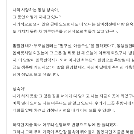
나의 사랑하는 동생 성숙아,
그 동안 어떻게 지내고 있니?
지리적으로 멀지 않은 곳에 있으면서도 이 언니는 살아생전에 너랑 은숙,
도 가지지 못한 채 하루하루를 정신적으로 힘들게 살고 있구나.
맏딸인 내가 부모님한테는 “딸구실, 아들구실”을 잘하겠다고, 동생들
입버릇처럼 외웠는데 그 모든 걸 뒤로 한 채 오늘에 이르게 되었구나. 
지, 이 맏딸이 민족반역자가 되어 머나먼 최북단의 탄광으로 추방될 때 
금도 생존해 계신지요? 이 딸을 원망할 대신 자신이 딸에게 주어진 가
님이 정말로 보고 싶습니다.
성숙아!
내가 하지 못한 그 많은 짐을 너에게 다 맡기고 나는 지금 이곳에 와있구
비록 멀리 있어도 나는 너무나도 잘 알고 있단다. 우리가 그곳 추방지에서
너희들 앞에 차려질 엄청난 시련을 내가 어찌 모를 수 있겠니.
하지만 지금 와서 아무리 설명해도 변명으로 밖에 안 들리겠지.
그러나 그때 우리 가족이 두만강 물속에 뛰어들지 않았다면 지금은 북한