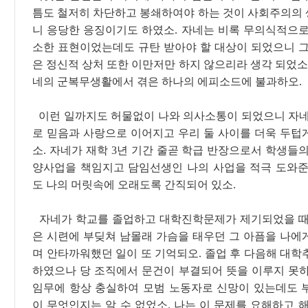
틈도 철저히 차단하고 봉쇄하여야 하는 것이 사회주의의
니 응당한 응징이기도 하였소. 자네는 비록 무의식적으로
소한 표현이었는데도 규탄 받아야 할 대상이 되었으니 그
은 정신적 상처 또한 이만저만 하지 않으리라 생각 되었소
네의 군복무생활에서 겪은 하나의 에피소드에 불과하오.
이런 일까지도 허물없이 나와 의사소통이 되었으니 자네
로 믿음과 사랑으로 이어지고 우리 둘 사이를 더욱 두텁
소. 자네가 재학 3년 기간 줄곧 학급 반장으로서 학생들
양사업을 책임지고 담임선생인 나의 사업을 적극 도와준
도 나의 머릿속에 오래도록 간직되어 있소.
자네가 학교를 졸업하고 대학진학문제가 제기되었을 때
은 시련에 부딪쳐 남몰래 가슴을 태우던 그 아픔을 나에
며 안타까워했던 일이 또 기억되오. 졸업 후 다음해 대학
하였으나 당 조직에서 문건이 부결되어 뜻을 이루지 못하
임무에 항상 충실하여 모범 노동자로 신망이 있는데도 
이 무엇인지는 알 수 없었소. 나는 이 문제를 요해하고 