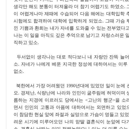
생각만 해도 분통이 터져올라 더 참기 어렵기도 하였소. 
이 어렵게나마 제때에 수습되어 다음 해에는 대학입학 
시험에도 합격하여 대학에 입학하게 되었소. 그때 가슴 
낀 기쁨과 환희는 내가 자네를 도와줄 수 있는 전부였다고
나는 이 일을 아직도 깊은 추억으로 남기고 자랑스러운 일
직하고 있소.
두서없이 생각나는 대로 적다보니 내 자랑만 잔뜩 늘어
소. 자네가 나에게 베푼 지극한 정성에 대하여서는 이루 
없소.
북한에서 가장 어려웠던 1990년대에 있었던 일이 눈에 
오. 경제난, 식량난에 나라와 인민이 굶주림에 허덕이며 
름하는 지경에 이르러도 당에서는 <고난의 행군>을 소
면서 인민의 고통과 아픔에 대하여서는 외면하고 있었
이 참담한 현실 앞에 좌절과 실망으로 가슴이 멍들고 있었
려운 시기에 미루어오던 나의 맏딸 결혼식이 눈앞에 다
소. 결혼식 날짜는 이미 정해놓았으니 이는 더 미룰 수는