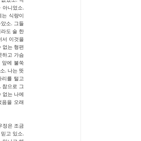
 아니었소.
제는 식량이
았소. 그들
라도 술 한
어서 이것을
수 없는 형편
못하고 가슴
 앞에 불쑥
소. 나는 뜻
자리를 털고
 참으로 그
수 없는 나에
었음을 오래
우정은 조금
믿고 있소.