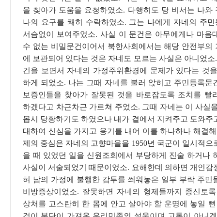
을 찾아가 도움을 요청하였소. 다행히도 당 비서는 나와
나의 요구를 쾌히 수락하였소. 그는 나에게 자네의 주
서슴없이 보여주었소. 사실 이 문건은 아무에게나 마음
수 없는 비밀문건이어서 북한사회에서는 해당 안전부의
에 보관되어 있다는 것은 자네도 모르는 사실은 아니었소.
건을 보면서 자네의 가정주위환경에 문제가 있다는 것을
하게 되었소. 나는 그때 자네를 불러 앉히고 주민등록문
보증인들을 찾아가 잘못된 것을 바로잡도록 조치를 빨
하겠다고 차근차근 가르쳐 주었소. 그때 자네는 이 사실을
몹시 당황하기도 하였으나 내가 곁에서 지켜주고 도와주
대하여 신심을 가지고 용기를 내어 이를 하나하나 해결해 
제의 중심은 자네의 고향마을을 1950년 국군이 일시적으
을 때 있었던 일을 신원조회에서 부당하게 진술 하거나 
사실이 서술되었기 때문이었소. 요해한데 의하면 개인감
혀 남의 가정에 불행한 감투를 씌워놓은 일부 부락 주민
비방증상이었소. 잘못하면 자네의 형제들까지 종신토록
상처를 고스란히 한 몸에 안고 살아야 할 운명에 놓일 뻔
것이 분단이 가져온 우리민족의 설움이며 고통이 아니겠