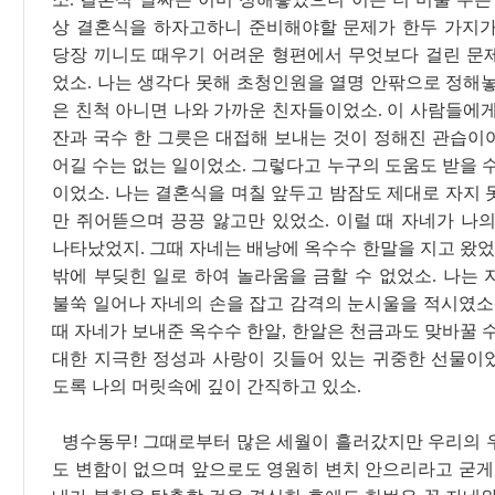
상 결혼식을 하자고하니 준비해야할 문제가 한두 가지가
당장 끼니도 때우기 어려운 형편에서 무엇보다 걸린 문
었소. 나는 생각다 못해 초청인원을 열명 안팎으로 정해놓
은 친척 아니면 나와 가까운 친자들이었소. 이 사람들에게
잔과 국수 한 그릇은 대접해 보내는 것이 정해진 관습이
어길 수는 없는 일이었소. 그렇다고 누구의 도움도 받을 
이었소. 나는 결혼식을 며칠 앞두고 밤잠도 제대로 자지 
만 쥐어뜯으며 끙끙 앓고만 있었소. 이럴 때 자네가 나의
나타났었지. 그때 자네는 배낭에 옥수수 한말을 지고 왔었
밖에 부딪힌 일로 하여 놀라움을 금할 수 없었소. 나는 
불쑥 일어나 자네의 손을 잡고 감격의 눈시울을 적시였소.
때 자네가 보내준 옥수수 한알, 한알은 천금과도 맞바꿀 
대한 지극한 정성과 사랑이 깃들어 있는 귀중한 선물이
도록 나의 머릿속에 깊이 간직하고 있소.
병수동무! 그때로부터 많은 세월이 흘러갔지만 우리의 
도 변함이 없으며 앞으로도 영원히 변치 안으리라고 굳게 