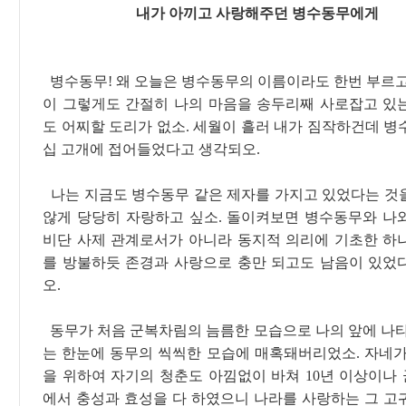
내가 아끼고 사랑해주던 병수동무에게
병수동무! 왜 오늘은 병수동무의 이름이라도 한번 부르고
이 그렇게도 간절히 나의 마음을 송두리째 사로잡고 있
도 어찌할 도리가 없소. 세월이 흘러 내가 짐작하건데 병
십 고개에 접어들었다고 생각되오.
나는 지금도 병수동무 같은 제자를 가지고 있었다는 것
않게 당당히 자랑하고 싶소. 돌이켜보면 병수동무와 나
비단 사제 관계로서가 아니라 동지적 의리에 기초한 하
를 방불하듯 존경과 사랑으로 충만 되고도 남음이 있었
오.
동무가 처음 군복차림의 늠름한 모습으로 나의 앞에 나타
는 한눈에 동무의 씩씩한 모습에 매혹돼버리었소. 자네가
을 위하여 자기의 청춘도 아낌없이 바쳐 10년 이상이나
에서 충성과 효성을 다 하였으니 나라를 사랑하는 그 고