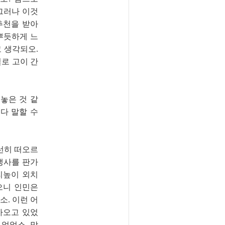
그러나 이것
추천을 받아
뿌듯하게 느
 생각되오.
로 고이 간
놓은 것 같
다 말할 수
선히 떠오르
생사를 판가
리높이 외치
으니 인민은
소. 이런 어
가오고 있었
 없었소. 막