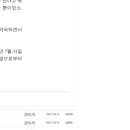
 만나고 헤
 뿐이었소.
 약속하면서
7년 7월 31일
선생으로부터
관리자
2007/10/12
13374
관리자
2007/10/12
12915