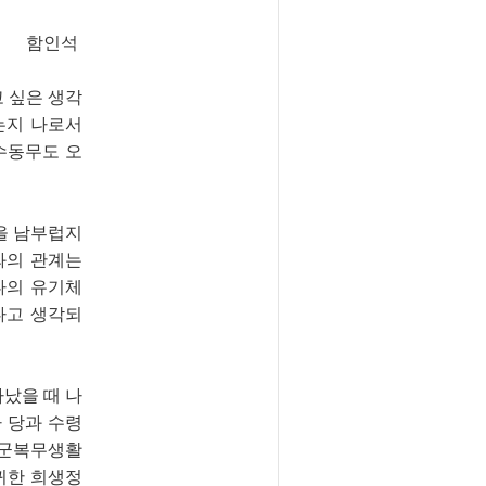
함인석
 싶은 생각
는지 나로서
수동무도 오
을 남부럽지
와의 관계는
나의 유기체
다고 생각되
났을 때 나
 당과 수령
 군복무생활
귀한 희생정