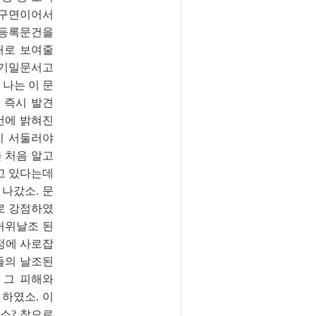
 구면이어서
민등록문건을
대로 보여줄
 기밀문서고
 나는 이 문
 즉시 발견
건에 밝혀진
리 서둘러야
 처음 알고
고 있다는데
나갔소. 문
로 강점하였
허위날조 된
정에 사로잡
들의 날조된
 그 피해와
 하였소. 이
소? 참으로