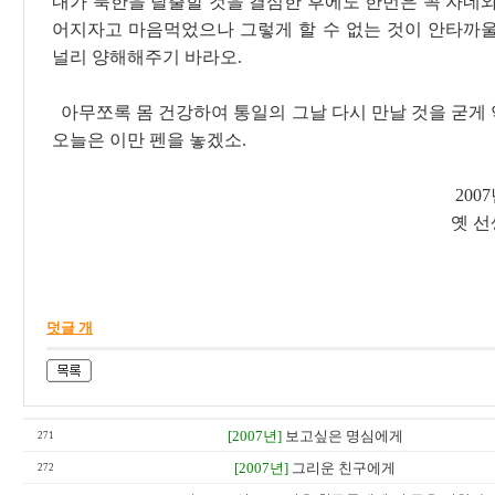
내가 북한을 탈출할 것을 결심한 후에도 한번은 꼭 자네와
어지자고 마음먹었으나 그렇게 할 수 없는 것이 안타까울
널리 양해해주기 바라오.
아무쪼록 몸 건강하여 통일의 그날 다시 만날 것을 굳게
오늘은 이만 펜을 놓겠소.
200
옛 
덧글 개
[2007년]
보고싶은 명심에게
271
[2007년]
그리운 친구에게
272