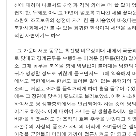
신에 대하여 나로서도 찬양과 격려 외에는 더 할 말이 없
쉽지 한, 두해도 아니고 10년이 넘도록 기나긴 세월 꽃다
스란히 조국보위의 성전에 자기 한 몸 서슴없이 바쳤다는
북한사회에서만 볼 수 있는 희귀한 현상이며 세인을 놀라
적인 사변이기도 하오.
그 가운데서도 동무는 최전방 비무장지대 내에서 국군과
로 맞대고 경계근무를 수행하는 어려운 임무를(민경) 맡
소. 그때 동무는 북쪽을 향해 밤낮없이 불어대는 남한의
귀가 멍멍할 정도로 귀찮게 들으면서도 그에 익숙해져 버
에서도 북한에서는 한번도 들어본 일이 없는 유행가의 
소리는 저절로 어깨를 들썩거리게 하며 흥을 돋우어 주었소
에는 그 장단에 맞추어 콧노래도 불러보았소. 이런 사소한
하여서도 당 생활총화에서는 언급되어야 하는 것이 당의
이기도 하였소. 이에 대하여 자네는 당 생활총화에서 솔
비판을 하였는데도 당 조직의 호된 추궁을 받았다고 하였
자본주의 사상의 풍조가 자네의 머리에 스며들어온 셈
이것을 군인들의 머리에 가까이 접근시켜도 안 되고 침