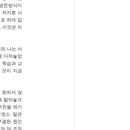
 생존방식이
 저지른 사
로 하여 입
. 이것은 자
와 나는 서
게 다져놓았
의 학습과 교
 것이 지금
 뜻하지 않
게 털어놓으
추천을 제기
였소. 맡은
부결된 원인
해당 당 조직