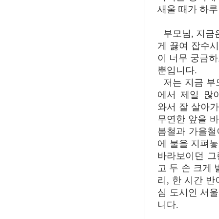
새울 때가 하루
부모님, 지금
게 끓여 잡수시
이 너무 궁금하
뿐입니다.
저는 지금 부
에서 제일 많
와서 잘 살아가
무연한 앞을 
봄철과 가을철
에 불을 지펴
바라보이던 그런
고 두 손 크게
리, 한 시간 
심 도시인 서
니다.