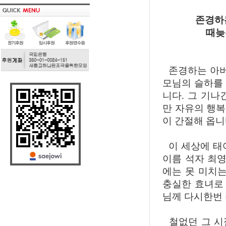
존경하
때늦
존경하는 아버
모님의 슬하를 
니다. 그 기나
만 자유의 행
이 간절해 옵니
이 세상에 태
이름 석자 최
에는 못 미치는
충실한 효녀로 
님께 다시한번 
철없던 그 시