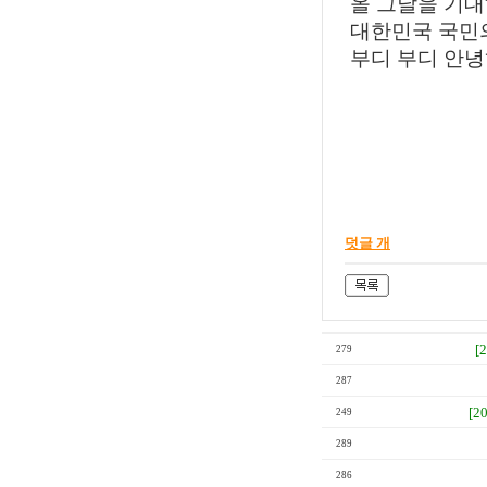
올 그날을 기대하
대한민국 국민의
부디 부디 안녕
20
덧글 개
[
279
287
[2
249
289
286