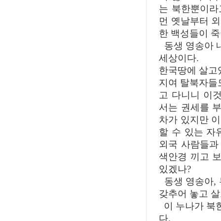
는 북한뿐이라
먼 옛날부터 
한 백성들이 죽
동생 영송아 내
세상이다.
한국땅에 살고있
지여 탈북자들도
고 다니니 이것
서는 권세를 
차가 있지만 
할 수 있는 자
외국 사람들과 
색안경 끼고 보
있겠나?
동생 영송아, 
갖추어 놓고 살
이 누나가 북
다.