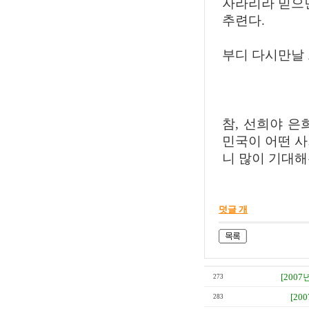
자라리라 믿으면
추련다.
부디 다시만날
2007.6
참, 선희야 은
민국이 어떤 사
니 많이 기대해
덧글 개
[2007
273
[20
283