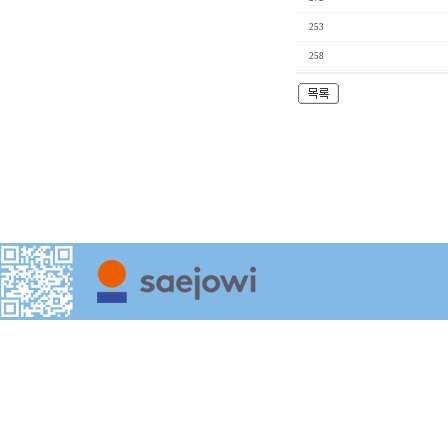
253
258