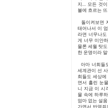
지... 모든 
볼에 흐르는 뜨
돌이켜보면 자
태어나서 이 엄
라면 너무나도
게 너무 미안
물론 세월 탓도
한 운명이라 
아마 너희들도
세계관이 선 사
희들도 세상에
면서 흘린 눈물
니 지금 이 시
물 속에 하루
엄마 없는 설움
가면서 반역죄