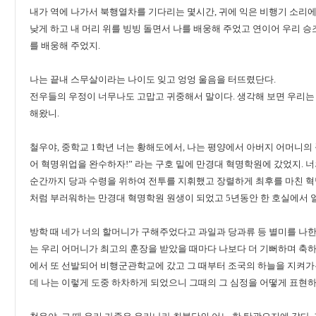
내가 역에 나가서 북행열차를 기다리는 몇시간, 귀에 익은 비행기 소리에
낮게 하고 내 머리 위를 빙빙 돌면서 나를 배웅해 주었고 연이어 우리 승
를 배웅해 주었지.
나는 끝내 스무살이라는 나이도 잊고 엉엉 울음을 터뜨렸단다.
전우들의 우정이 너무나도 고맙고 귀중해서 말이다. 생각해 보면 우리는 
해왔니.
철우야, 중학교 1학년 너는 황해도에서, 나는 평양에서 아버지 어머니의
어 혁명위업을 완수하자!” 라는 구호 밑에 만경대 혁명학원에 갔었지. 
순간까지 당과 수령을 위하여 전투를 지휘했고 장렬하게 최후를 마친 혁
처럼 부러워하는 만경대 혁명학원 원생이 되었고 5년동안 한 호실에서 
방학 때 네가 너의 할머니가 구해주었다고 과일과 당과류 등 별미를 나한
는 우리 어머니가 최고의 훈장을 받았을 때마다 나보다 더 기뻐하며 축하
에서 또 선발되어 비행군관학교에 갔고 그 때부터 조국의 하늘을 지켜
데 나는 이렇게 도중 하차하게 되었으니 그때의 그 심정을 어떻게 표현하