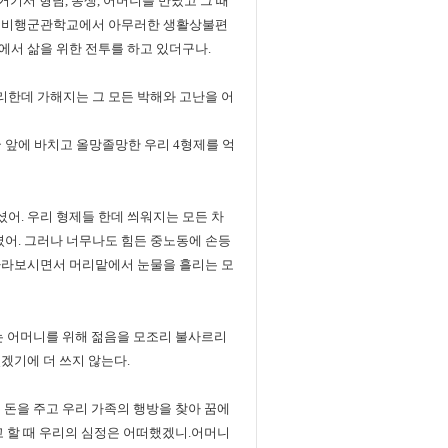
거기서 형님, 동생, 어머니를 만났고 그 때
, 비행군관학교에서 아무러한 생활상불편
에서 삶을 위한 전투를 하고 있더구나.
한데 가해지는 그 모든 박해와 고난을 어
국 앞에 바치고 올망졸망한 우리 4형제를 억
어. 우리 형제들 한데 씌워지는 모든 차
어. 그러나 너무나도 힘든 중노동에 손등
바라보시면서 머리맡에서 눈물을 흘리는 모
는 어머니를 위해 젊음을 모조리 불사르리
겠기에 더 쓰지 않는다.
은 돈을 주고 우리 가족의 행방을 찾아 꿈에
고 할 때 우리의 심정은 어떠했겠니.어머니