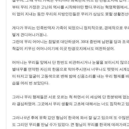
철우야, 그 때 우리 가족은 우리나라 최북단의 어느 한 탄광오지에 갔다. 
부터 우리 가정은 고난의 역사를 시작해야만 했다.우리는 혁명학원에서
이 없이 지내는 동안 우리의 지방인민들은 우리가 상상도 못할 생활전선
게다가 우리는 민족반역자 가족이 되었으니 정치적으로, 경제적으로 우리
떻게 견디어나가겠니.
그런데 우리 어머니는 참말로 대단하셨어. 30대 중반에 남편을 당과 조
척같이 키우신 어머니이기에 이곳 탄광오지에서도 여전하셨어.
어머니는 우리들 앞에서 단 한번도 비관하시거나 눈물을 보이시지 않으셨
별대우를 연약한 자신의 한몸으로 막아주시면서 너무나도 떳떳이 서계셨
이 터지고 얼굴이 고동색으로 변해 밤에 신음소리를 내는 우리 형제를 
습을 여러 번 보았단다.
그러나 우리 형제들은 서로 모르는 척 하면서 이 세상에 단 한분밖에 없
라 결심하였어. 그곳에서 우리 생활의 고초에 대해서는 너도 짐작하고 있
그러나 6년 후에 유학 갔던 형님이 한국에 와서 잘 살고 있으며 또 수많
도 그리던 우리를 만날 수가 있었다. 큰 형님이 우리를 한국에 데려가려