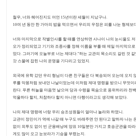
철우, 너와 헤어진지도 어언 15년이란 세월이 지났구나.
10여 년 동안 한 가마의 밥을 먹으면서 우리의 우정은 피를 나눈 형제보다
너와 마지막으로 작별인사를 할 때를 연상하면 사나이 나의 눈시울도 저
오가 정리되었고 기기와 조종사를 정해 이름을 부를 때 제일 마지막으로 “
었다. 그러기에 오늘부로 너는 제대다.”하는 교관의 목소리도 갈린 것 
갓 스물에 잡힌 나의 운명을 기다리고 있었지.
외국에 유학 갔던 우리 형님이 다른 친구들은 다 북송되어 오는데 오지 않
루를 악몽처럼 보내던 나날이었는데 이처럼 제대 명령을 받으니 무엇이라 
란다. 푸른 하늘을 마음껏 날으며 당과 수령을 목숨으로 옹위하리라 천백
억울하다 할지, 처참하다 할지 아니면 다행이라고도 생각해 보았다.
나의 제대 명령에 너랑 우리 승조성원들이 얼마나 놀라와 하였니.
교관이 정민이가 역에 나갈 때 누구도 바래주면 안 된다고 말하자 나는 온 
없이 외투도 없이 빈 군용배낭에 양표 10일분만 가지고 호송군관을 따라 
게도 많이 오고 눈보라가 기승을 부렸는지.