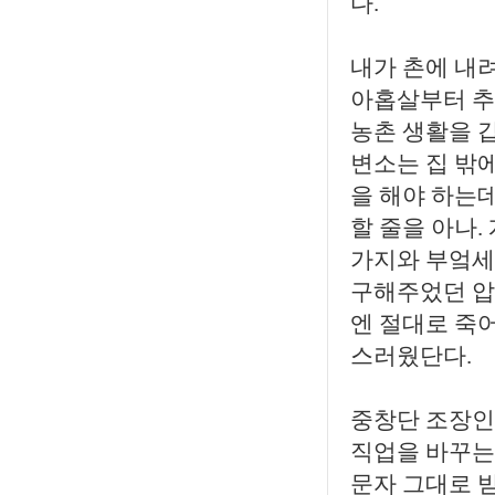
다.
내가 촌에 내려
아홉살부터 추
농촌 생활을 
변소는 집 밖에
을 해야 하는데
할 줄을 아나.
가지와 부엌세
구해주었던 압력
엔 절대로 죽어
스러웠단다.
중창단 조장인
직업을 바꾸는
문자 그대로 