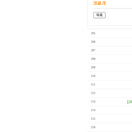
덧글 개
205
206
207
208
209
210
211
212
[2
213
214
215
216