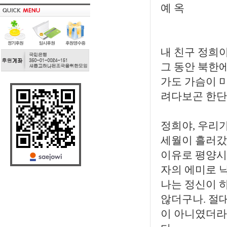
예 옥
내 친구 정희야
그 동안 북한에
가도 가슴이 
려다보곤 한단
정희야, 우리
세월이 흘러갔
이유로 평양시
자의 에미로 낙
나는 정신이 
않더구나. 절대
이 아니였더라