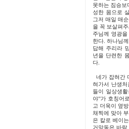
못하는 짐승보다
성한 몸으로 
그저 매일 매순
을 꼭 보살펴주
주님께 영광을 
한다. 하나님
답해 주리라 믿
년을 단련한 
다.
네가 잡혀간 
혀가서 난생처
들이 일상생활
야”가 호칭어로
고 더욱이 옆
채찍에 맞아 
은 칼로 베이는
거망동은 바람