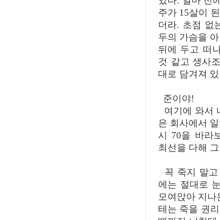
있다. 얼마 전
주가 15살이 
더라. 초점 없
두의 가슴을 아
뒤에 두고 떠
것 같고 생사조
대로 담겨져 있
준이야!
여기에 와서 
은 회사에서 일
시 70을 바
최선을 다해 그
꼭 죽지 말고 
에는 절대로 눈
모여앉아 지나온
테는 죽을 권리