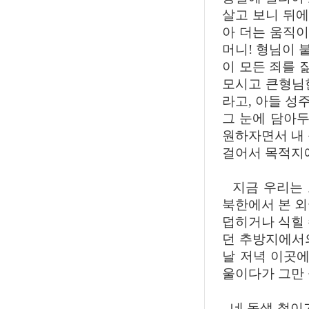
살고 보니 뒤에
아 더는 움직이
머니! 형님이 
이 모든 죄를
모시고 큰형님
라고, 아들 성
그 눈에 담아두
원하자면서 내 
걸어서 목적지에
지금 우리는 
북한에서 본 외
덥히거나 식힐 
던 추방지에서의
날 저녁 이곳에
울이다가 그만
네 동생 철이가