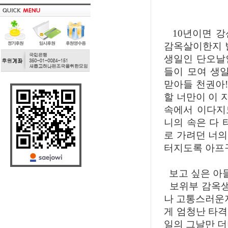
10년이면 강
감옥살이한지 벌
생일인 단오날
들이 모여 생
맏아들 천권아
할 너만이 이 
속에서 이다지
니의 속은 다 
로 가려던 너
터지도록 아프
보고 싶은 아
보위부 감옥생
나 고통스러운
게 엄청난 타
일의 그날만 더