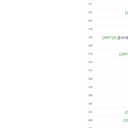
277
[
427
391
118
[2007년]
꿈속에
244
428
[200
278
197
275
256
128
206
245
[
251
[2
440