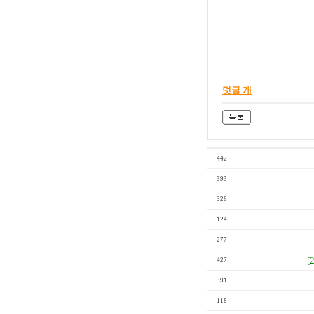
덧글 개
442
393
326
124
277
[
427
391
118