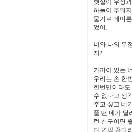
햇살이 우정과
하늘이 추워지
물기로 메마른
었어.
너와 나의 우정
지?
가까이 있는 
우리는 손 한번
한번만이라도 
수 없다고 생각
주고 싶고 네가
플 땐 네가 달
런 친구이면 
다 연필 꽁다