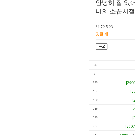
안녕히 잘 있어
너의 소꿉시절
61.72.5.231
덧글 개
95
84
[200
390
[2
152
[
450
[
219
[
260
[200
232