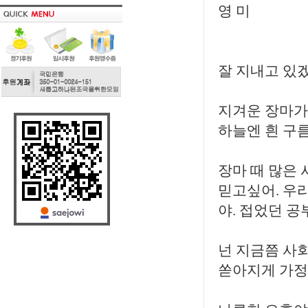
영 미
잘 지내고 있겠
지겨운 장마가
하늘엔 흰 구름
장마 때 많은
믿고싶어. 우리
야. 접었던 공
넌 지금쯤 사
쏟아지게 가정