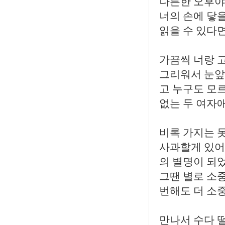
나른한 오후야.
너의 손에 닿
읽을 수 있다면
가끔씩 너랑 
그리워서 눈앞
고 누구도 모
없는 두 여자애
비록 가지는 못
사과할게 있어.
의 별명이 되었
그땐 별로 소중
번해도 더 소
만나서 수다 떨