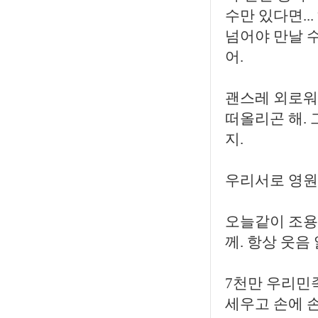
수만 있다면..
넘어야 만날 수
어.
괜스레 외로워
떠올리곤 해. 
지.
우리서로 영원
오늘같이 조용
께. 항상 웃음
7천만 우리민족
세우고 손에 