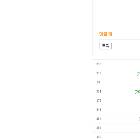
덧글 개
330
[
219
95
[2
321
172
348
264
295
150