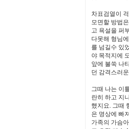
차표검열이 걱
모면할 방법은
고 욕설을 퍼
다못해 형님에
를 넘길수 있
야 목적지에 
앞에 불쑥 나
던 감격스러운
그때 나는 이
란히 하고 지
했지요. 그때
은 명상에 빠
가족의 가슴아