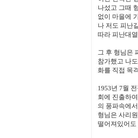
나섰고 그때 
없이 마을에 
나 저도 피난
따라 피난대열
그 후 형님은
참가했고 나도
화를 직접 목
1953년 7월
회에 진출하여
의 풍파속에서
형님은 사리원
떨어져있어도 