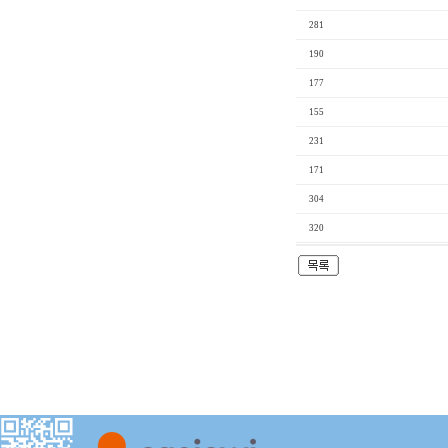
281
190
177
155
231
171
304
320