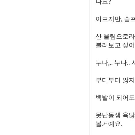
나요?
아프지만, 슬프
산 울림으로라
불러보고 싶어요
누나,.. 누나..
부디부디 앓지 
백발이 되어도
못난동생 욕많
볼거예요.