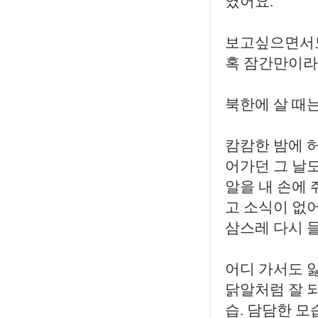
였어요.
보고싶으면서도
혹 잠간만이라
북한에 살 때는
캄캄한 밤에 
어가던 그 날도
알을 내 손에
고 소식이 없어
삼스레 다시 
어디 가서도 
닭알처럼 잘 
습. 담담한 모