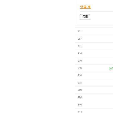
덧글 개
221
287
441
116
210
[2
249
218
215
289
286
146
444